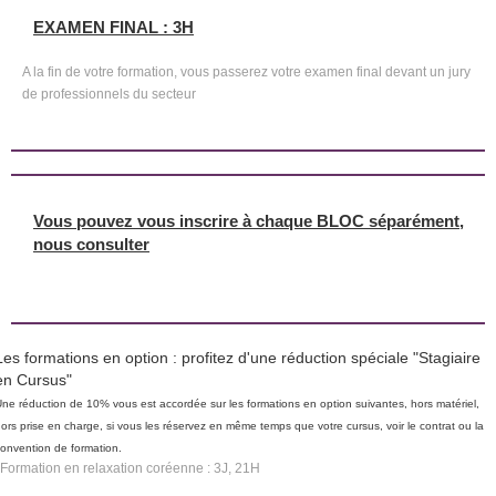
EXAMEN FINAL : 3H
A la fin de votre formation, vous passerez votre examen final devant un jury
de professionnels du secteur
Vous pouvez vous inscrire à chaque BLOC séparément,
nous consulter
Les formations en option : profitez d'une réduction spéciale "Stagiaire
en Cursus"
ne réduction de 10% vous est accordée sur les formations en option suivantes, hors matériel,
ors prise en charge, si vous les réservez en même temps que votre cursus, voir le contrat ou la
onvention de formation.
Formation en relaxation coréenne : 3J, 21H