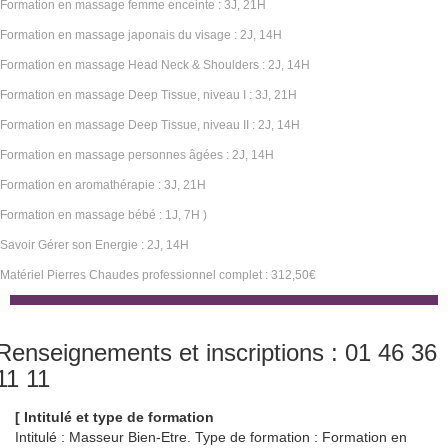
Formation en massage femme enceinte : 3J, 21H
Formation en massage japonais du visage : 2J, 14H
Formation en massage Head Neck & Shoulders : 2J, 14H
Formation en massage Deep Tissue, niveau I : 3J, 21H
Formation en massage Deep Tissue, niveau II : 2J, 14H
Formation en massage personnes âgées : 2J, 14H
Formation en aromathérapie : 3J, 21H
Formation en massage bébé : 1J, 7H )
Savoir Gérer son Energie : 2J, 14H
Matériel Pierres Chaudes professionnel complet : 312,50€
Renseignements et inscriptions : 01 46 36
11 11
[ Intitulé et type de formation
Intitulé : Masseur Bien-Etre. Type de formation : Formation en