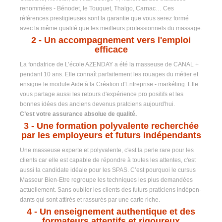
renommées - Bénodet, le Touquet, Thalgo, Carnac… Ces
références prestigieuses sont la garantie que vous serez formé
avec la même qualité que les meilleurs professionnels du massage.
2
- Un accompagnement vers l'emploi
efficace
La fondatrice de L’école AZENDAY a été la masseuse de CANAL +
pendant 10 ans. Elle connaît parfaitement les rouages du métier et
ensigne le module Aide à la Création d'Entreprise - markéting. Elle
vous partage aussi les retours d'expérience pro positifs et les
bonnes idées des anciens devenus pratciens aujourd'hui.
C’est votre assurance absolue de qualité.
3 -
Une formation polyvalente recherchée
par les employeurs et futurs indépendants
Une masseuse experte et polyvalente, c'est la perle rare pour les
clients car elle est capable de répondre à toutes les attentes, c'est
aussi la candidate idéale pour les SPAS. C’est pourquoi le cursus
Masseur Bien-Etre regroupe les techniques les plus demandées
actuellement. Sans oublier les clients des futurs praticiens indépen-
dants qui sont attirés et rassurés par une carte riche.
4
- Un enseignement authentique et des
formateurs attentifs et rigoureux