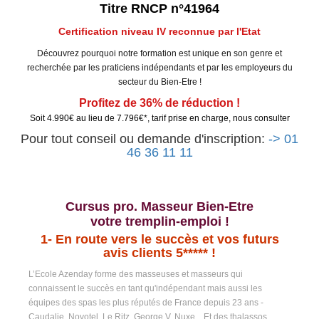
Titre RNCP n°41964
Certification niveau IV reconnue par l'Etat
Découvrez pourquoi notre formation est unique en son genre et
recherchée par les praticiens indépendants et par les employeurs du
secteur du Bien-Etre !
Profitez de 36% de réduction !
Soit 4.990€ au lieu de 7.796€*, tarif prise en charge, nous consulter
Pour tout conseil ou demande d'inscription:
-> 01
46 36 11 11
Cursus pro. Masseur Bien-Etre
votre tremplin-emploi !
1-
En route vers le succès et vos futurs
avis clients 5***** !
L’Ecole Azenday forme des masseuses et masseurs qui
connaissent le succès en tant qu'indépendant mais aussi les
équipes des spas les plus réputés de France depuis 23 ans -
Caudalie, Novotel, Le Ritz, George V, Nuxe... Et des thalassos