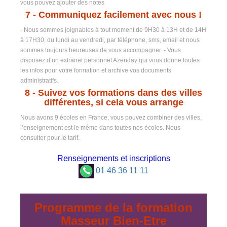
vous pouvez ajouter des notes
7
- Communiquez facilement avec nous !
- Nous sommes joignables à tout moment de 9H30 à 13H et de 14H
à 17H30, du lundi au vendredi, par téléphone, sms, email et nous
sommes toujours heureuses de vous accompagner. - Vous
disposez d’un extranet personnel Azenday qui vous donne toutes
les infos pour votre formation et archive vos documents
administratifs.
8 -
Suivez vos formations dans des villes
différentes, si cela vous arrange
Nous avons 9 écoles en France, vous pouvez combiner des villes,
l’enseignement est le même dans toutes nos écoles. Nous
consulter pour le tarif.
Renseignements et inscriptions
01 46 36 11 11
Programme de la formation
Masseur Bien-Etre