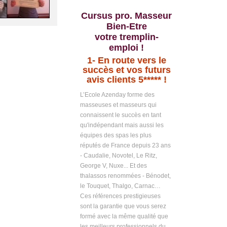
Cursus pro. Masseur
Bien-Etre
votre tremplin-
emploi !
1-
En route vers le
succès et vos futurs
avis clients 5***** !
L’Ecole Azenday forme des
masseuses et masseurs qui
connaissent le succès en tant
qu'indépendant mais aussi les
équipes des spas les plus
réputés de France depuis 23 ans
- Caudalie, Novotel, Le Ritz,
George V, Nuxe... Et des
thalassos renommées - Bénodet,
le Touquet, Thalgo, Carnac…
Ces références prestigieuses
sont la garantie que vous serez
formé avec la même qualité que
les meilleurs professionnels du