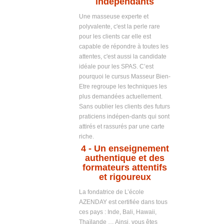
indépendants
Une masseuse experte et
polyvalente, c'est la perle rare
pour les clients car elle est
capable de répondre à toutes les
attentes, c'est aussi la candidate
idéale pour les SPAS. C’est
pourquoi le cursus Masseur Bien-
Etre regroupe les techniques les
plus demandées actuellement.
Sans oublier les clients des futurs
praticiens indépen-dants qui sont
attirés et rassurés par une carte
riche.
4
- Un enseignement
authentique et des
formateurs attentifs
et rigoureux
La fondatrice de L’école
AZENDAY est certifiée dans tous
ces pays : Inde, Bali, Hawaii,
Thaïlande … Ainsi, vous êtes