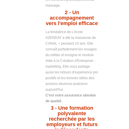
massage.
2
- Un
accompagnement
vers l'emploi efficace
La fondatrice de L’école
AZENDAY a été la masseuse de
CANAL + pendant 10 ans. Elle
connaît parfaitement les rouages
du métier et ensigne le module
Aide à la Création d'Entreprise -
markéting. Elle vous partage
aussi les retours d'expérience pro
positifs et les bonnes idées des
anciens devenus pratciens
aujourd'hui.
C’est votre assurance absolue
de qualité.
3 -
Une formation
polyvalente
recherchée par les
employeurs et futurs