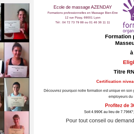
Ecole de massage AZENDAY
Formations professionnelles en Massage Bien-Etre
12 rue Pizay, 69001 Lyon
Tél : 04 72 73 79 88 ou 01 46 36 11 11
Formation 
Masseu
à
Elig
Titre R
Certification nivea
Découvrez pourquoi notre formation est unique en son g
employeurs du s
Profitez de 
Soit 4.990€ au lieu de 7.796€*,
Pour tout conseil ou demande