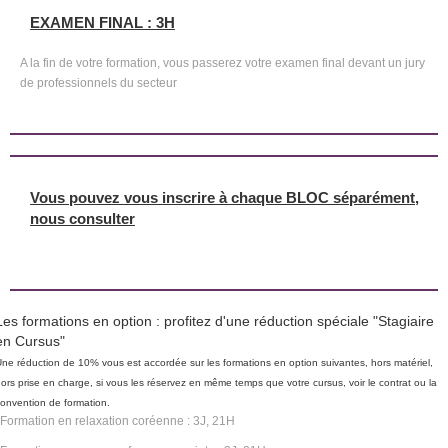
EXAMEN FINAL : 3H
A la fin de votre formation, vous passerez votre examen final devant un jury
de professionnels du secteur
Vous pouvez vous inscrire à chaque BLOC séparément,
nous consulter
Les formations en option : profitez d'une réduction spéciale "Stagiaire
en Cursus"
ne réduction de 10% vous est accordée sur les formations en option suivantes, hors matériel,
ors prise en charge, si vous les réservez en même temps que votre cursus, voir le contrat ou la
onvention de formation.
Formation en relaxation coréenne : 3J, 21H