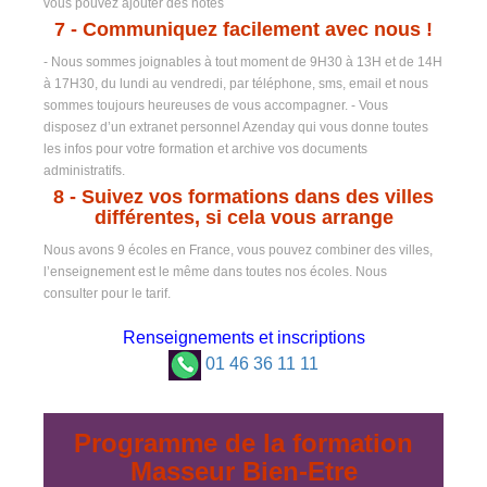
vous pouvez ajouter des notes
7
- Communiquez facilement avec nous !
- Nous sommes joignables à tout moment de 9H30 à 13H et de 14H
à 17H30, du lundi au vendredi, par téléphone, sms, email et nous
sommes toujours heureuses de vous accompagner. - Vous
disposez d’un extranet personnel Azenday qui vous donne toutes
les infos pour votre formation et archive vos documents
administratifs.
8 -
Suivez vos formations dans des villes
différentes, si cela vous arrange
Nous avons 9 écoles en France, vous pouvez combiner des villes,
l’enseignement est le même dans toutes nos écoles. Nous
consulter pour le tarif.
Renseignements et inscriptions
01 46 36 11 11
Programme de la formation
Masseur Bien-Etre