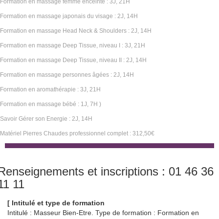
Formation en massage femme enceinte : 3J, 21H
Formation en massage japonais du visage : 2J, 14H
Formation en massage Head Neck & Shoulders : 2J, 14H
Formation en massage Deep Tissue, niveau I : 3J, 21H
Formation en massage Deep Tissue, niveau II : 2J, 14H
Formation en massage personnes âgées : 2J, 14H
Formation en aromathérapie : 3J, 21H
Formation en massage bébé : 1J, 7H )
Savoir Gérer son Energie : 2J, 14H
Matériel Pierres Chaudes professionnel complet : 312,50€
Renseignements et inscriptions : 01 46 36
11 11
[ Intitulé et type de formation
Intitulé : Masseur Bien-Etre. Type de formation : Formation en