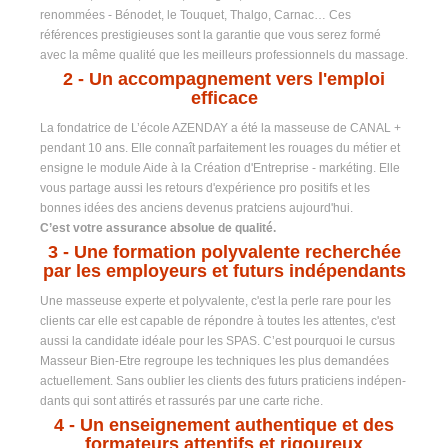
renommées - Bénodet, le Touquet, Thalgo, Carnac… Ces
références prestigieuses sont la garantie que vous serez formé
avec la même qualité que les meilleurs professionnels du massage.
2
- Un accompagnement vers l'emploi
efficace
La fondatrice de L’école AZENDAY a été la masseuse de CANAL +
pendant 10 ans. Elle connaît parfaitement les rouages du métier et
ensigne le module Aide à la Création d'Entreprise - markéting. Elle
vous partage aussi les retours d'expérience pro positifs et les
bonnes idées des anciens devenus pratciens aujourd'hui.
C’est votre assurance absolue de qualité.
3 -
Une formation polyvalente recherchée
par les employeurs et futurs indépendants
Une masseuse experte et polyvalente, c'est la perle rare pour les
clients car elle est capable de répondre à toutes les attentes, c'est
aussi la candidate idéale pour les SPAS. C’est pourquoi le cursus
Masseur Bien-Etre regroupe les techniques les plus demandées
actuellement. Sans oublier les clients des futurs praticiens indépen-
dants qui sont attirés et rassurés par une carte riche.
4
- Un enseignement authentique et des
formateurs attentifs et rigoureux