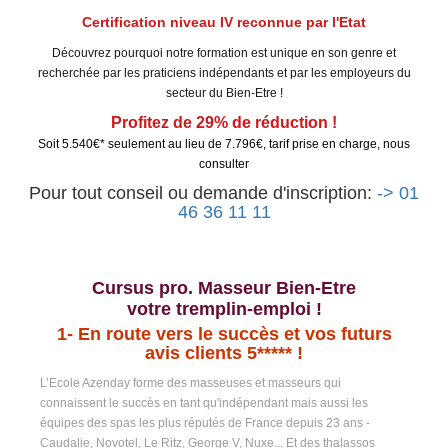
Certification niveau IV reconnue par l'Etat
Découvrez pourquoi notre formation est unique en son genre et
recherchée par les praticiens indépendants et par les employeurs du
secteur du Bien-Etre !
Profitez de 29% de réduction !
Soit 5.540€* seulement au lieu de 7.796€, tarif prise en charge, nous
consulter
Pour tout conseil ou demande d'inscription:
-> 01
46 36 11 11
Cursus pro. Masseur Bien-Etre
votre tremplin-emploi !
1-
En route vers le succès et vos futurs
avis clients 5***** !
L’Ecole Azenday forme des masseuses et masseurs qui
connaissent le succès en tant qu'indépendant mais aussi les
équipes des spas les plus réputés de France depuis 23 ans -
Caudalie, Novotel, Le Ritz, George V, Nuxe... Et des thalassos